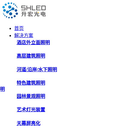
首页
解决方案
酒店外立面照明
高层建筑照明
河道/沿岸/水下照明
特色建筑照明
明
园林景观照明
艺术灯光装置
天幕屏亮化