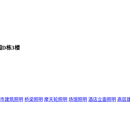
D栋3楼
市建筑照明
桥梁照明
摩天轮照明
场馆照明
酒店立面照明
高层