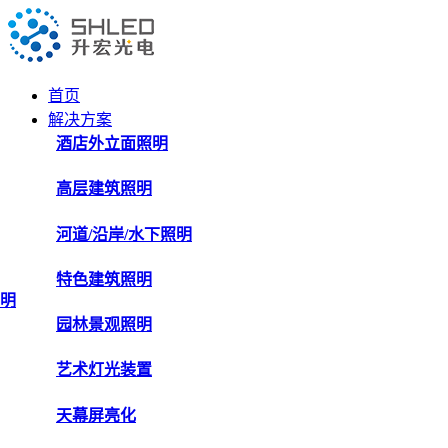
首页
解决方案
酒店外立面照明
高层建筑照明
河道/沿岸/水下照明
特色建筑照明
明
园林景观照明
艺术灯光装置
天幕屏亮化